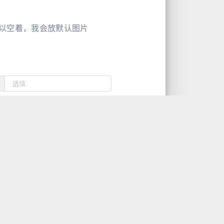
以空着，我会放默认图片
0/500
预览
发送