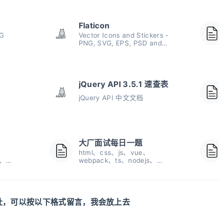
Flaticon
VG
Vector Icons and Stickers -
PNG, SVG, EPS, PSD and
CSS
jQuery API 3.5.1 速查表
jQuery API 中文文档
大厂面试每日一题
html、css、js、vue、
s、
webpack、ts、nodejs、
、设计模
react、git、小程序、设计模
操作系
式、数据结构与算法、操作系
统
址，可以按以下格式留言，我会放上去